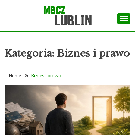
Skip
to
content
Wortal informacyjny
MBCZ LUBIN
Kategoria:
Biznes i prawo
Home
Biznes i prawo